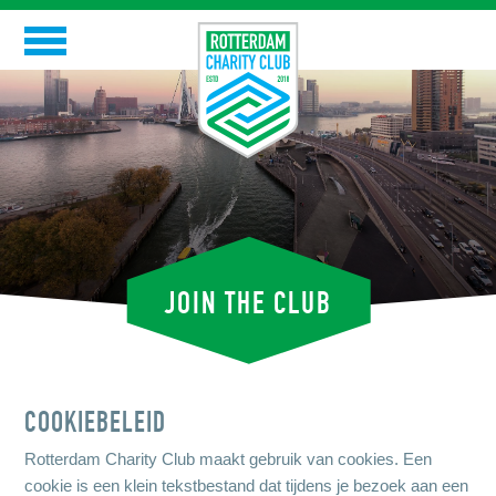
Skip
to
RCC
content
GOEDE DOELEN
RCC-ERS
EVENTS
JOIN THE CLUB
NIEUWS
CONTACT
COOKIEBELEID
Rotterdam Charity Club maakt gebruik van cookies. Een
cookie is een klein tekstbestand dat tijdens je bezoek aan een