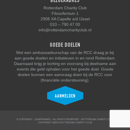
BEZOEKADRES
Rotterdam Charity Club
Filosofentuin 1
2908 XA Capelle a/d IJssel
010 – 790 47 00
info@rotterdamcharityclub.nl
GOEDE DOELEN
Met een ambassadeurschap van de RCC draag je bij
aan goede doelen en initiatieven in en rond Rotterdam.
Daarnaast krijg je korting en voorrang bij deelname aan
events die geld ophalen voor het goede doel. Goede
doelen kunnen een aanvraag doen bij de RCC voor
(financiële ondersteuning).
AANMELDEN
© COPYRIGHT –
SHARPWAVES
– ALL RIGHTS RESERVED –
ROTTERDAM CHARITY CLUB
COPYRIGHT 2026 © ROTTERDAM CHARITY CLUB