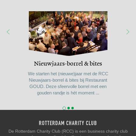
Nieuwjaars-borrel & bites
Bezoek aan WT Group
Culinesse 2026
We starten het (nieuwe)jaar met de RCC
Nieuwjaars-borrel & bites bij Restaurant
GOUD. Deze sfeervolle borrel met een
gouden randje is hét moment ...
ROTTERDAM CHARITY CLUB
De Rotterdam Charity Club (RCC) is een business charity club