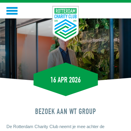
Skip
to
RCC
content
GOEDE DOELEN
RCC-ERS
EVENTS
16 APR 2026
NIEUWS
CONTACT
BEZOEK AAN WT GROUP
De Rotterdam Charity Club neemt je mee achter de