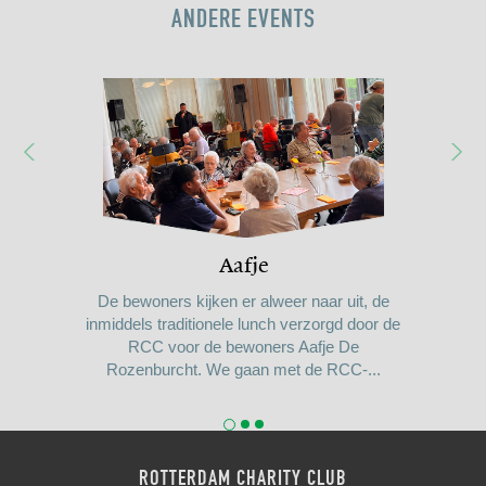
ANDERE EVENTS
Kijkje in de keuken
Eindejaarsevent
Aafje
De bewoners kijken er alweer naar uit, de
inmiddels traditionele lunch verzorgd door de
RCC voor de bewoners Aafje De
Rozenburcht. We gaan met de RCC-...
ROTTERDAM CHARITY CLUB