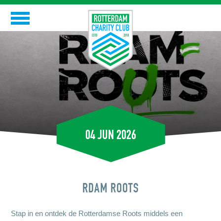
Skip
to
RCC
content
GOEDE DOELEN
RCC-ERS
EVENTS
04 JUN 2026
NIEUWS
CONTACT
RDAM ROOTS
Stap in en ontdek de Rotterdamse Roots middels een