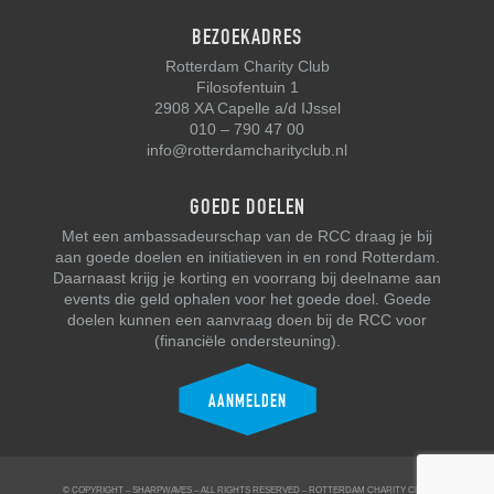
BEZOEKADRES
Rotterdam Charity Club
Filosofentuin 1
2908 XA Capelle a/d IJssel
010 – 790 47 00
info@rotterdamcharityclub.nl
GOEDE DOELEN
Met een ambassadeurschap van de RCC draag je bij
aan goede doelen en initiatieven in en rond Rotterdam.
Daarnaast krijg je korting en voorrang bij deelname aan
events die geld ophalen voor het goede doel. Goede
doelen kunnen een aanvraag doen bij de RCC voor
(financiële ondersteuning).
AANMELDEN
© COPYRIGHT –
SHARPWAVES
– ALL RIGHTS RESERVED –
ROTTERDAM CHARITY CLUB