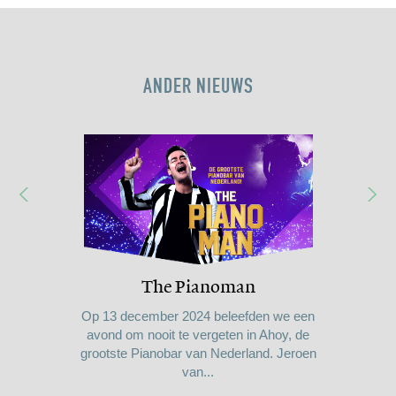
ANDER NIEUWS
Rotterdam RibRally 2019
The Pianoman
BBQ bij Aafje
De 8ste editie van de Rotterdam RibRally kan
Op 13 december 2024 beleefden we een
Lunch voor 120 bewoners Aafje!
weer een succes worden genoemd! Met de
avond om nooit te vergeten in Ahoy, de
Op donderdag 13 juni hebben we met ...
grootste Pianobar van Nederland. Jeroen
culinaire hoogstandjes van HANOS, de
heerlijke cockt...
van...