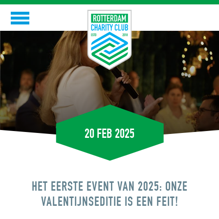
Skip
to
RCC
content
GOEDE DOELEN
RCC-ERS
EVENTS
20 FEB 2025
NIEUWS
CONTACT
HET EERSTE EVENT VAN 2025: ONZE
VALENTIJNSEDITIE IS EEN FEIT!