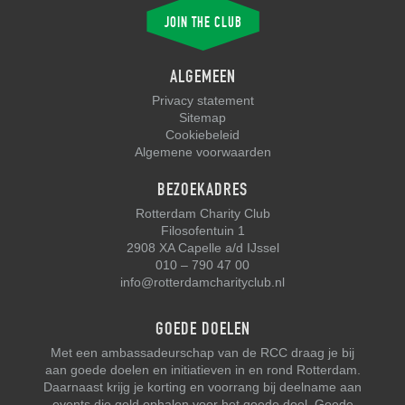
JOIN THE CLUB
ALGEMEEN
Privacy statement
Sitemap
Cookiebeleid
Algemene voorwaarden
BEZOEKADRES
Rotterdam Charity Club
Filosofentuin 1
2908 XA Capelle a/d IJssel
010 – 790 47 00
info@rotterdamcharityclub.nl
GOEDE DOELEN
Met een ambassadeurschap van de RCC draag je bij
aan goede doelen en initiatieven in en rond Rotterdam.
Daarnaast krijg je korting en voorrang bij deelname aan
events die geld ophalen voor het goede doel. Goede