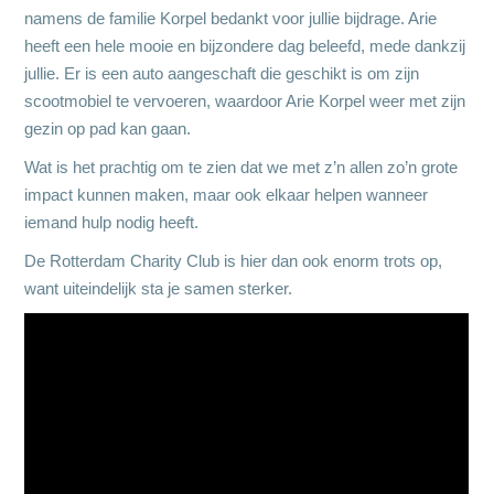
namens de familie Korpel bedankt voor jullie bijdrage. Arie
heeft een hele mooie en bijzondere dag beleefd, mede dankzij
jullie. Er is een auto aangeschaft die geschikt is om zijn
scootmobiel te vervoeren, waardoor Arie Korpel weer met zijn
gezin op pad kan gaan.
Wat is het prachtig om te zien dat we met z’n allen zo’n grote
impact kunnen maken, maar ook elkaar helpen wanneer
iemand hulp nodig heeft.
De Rotterdam Charity Club is hier dan ook enorm trots op,
want uiteindelijk sta je samen sterker.