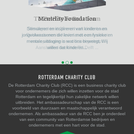
TU Delft Solar Boat Team
Mentelity Foundation
DMRC
Stimuleren en inspireren van kinderen en
jongvolwassenen die leven met een fysieke en
mentale uitdaging is wat ons beweegt. Wij
willen dat kinderen...
ROTTERDAM CHARITY CLUB
De Rotterdam Charity Club (RCC) is een business charity club
voor ondernemers die zich willen inzetten voor de stad
Rotterdam en tegelijkertijd hun zakelijke netwerk willen
uitbreiden. Het ambassadeurschap van de RCC is een
voorbeeld van duurzaam en maatschappelijk verantwoord
ondernemen. Als ambassadeur van de RCC ben je onderdeel
van een community van Rotterdamse bedrijven en
ondernemers met een hart voor de stad.