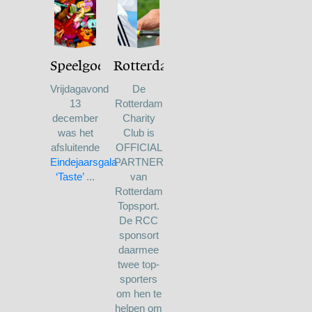
Speelgoedpallets
Rotterdam
Topsport
Vrijdagavond
De
13
Rotterdam
december
Charity
was het
Club is
afsluitende
OFFICIAL
Eindejaarsgala
PARTNER
‘Taste’
...
van
Rotterdam
Topsport.
De RCC
sponsort
daarmee
twee top-
sporters
om hen te
helpen om