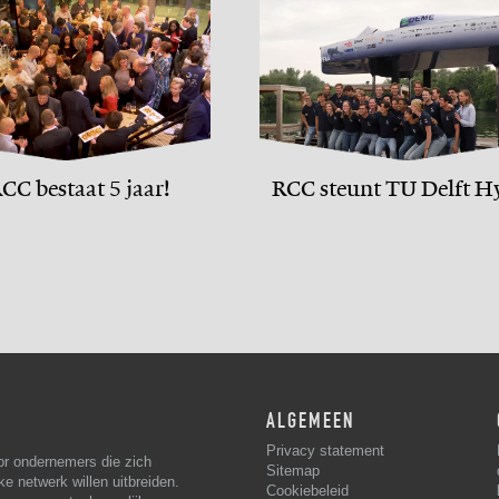
CC bestaat 5 jaar!
RCC steunt TU Delft H
Motion team
ALGEMEEN
Privacy statement
or ondernemers die zich
Sitemap
ke netwerk willen uitbreiden.
Cookiebeleid