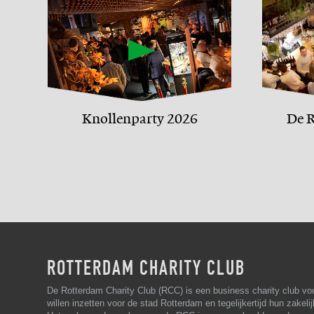
Knollenparty 2026
De R
ROTTERDAM CHARITY CLUB
De Rotterdam Charity Club (RCC) is een business charity club vo
willen inzetten voor de stad Rotterdam en tegelijkertijd hun zakelij