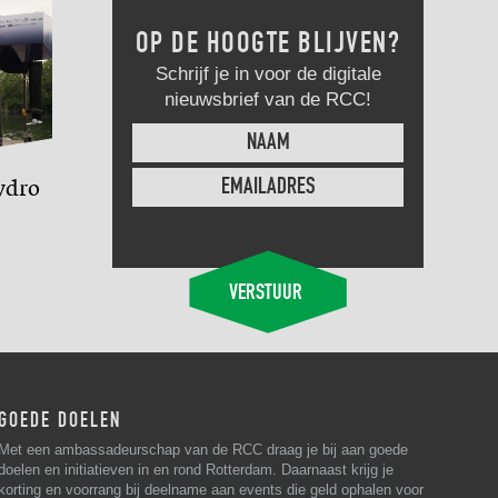
OP DE HOOGTE BLIJVEN?
Schrijf je in voor de digitale
nieuwsbrief van de RCC!
ydro
GOEDE DOELEN
Met een ambassadeurschap van de RCC draag je bij aan goede
doelen en initiatieven in en rond Rotterdam. Daarnaast krijg je
korting en voorrang bij deelname aan events die geld ophalen voor