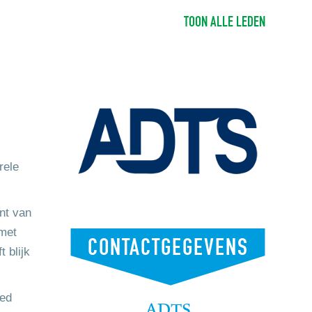
TOON ALLE LEDEN
rele
nt van
 met
CONTACTGEGEVENS
 blijk
oed
ADTS