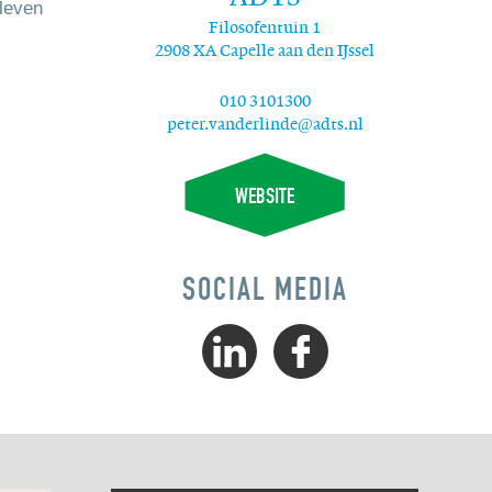
 leven
Filosofentuin 1
2908 XA Capelle aan den IJssel
010 3101300
peter.vanderlinde@adts.nl
WEBSITE
SOCIAL MEDIA
Volg
Volg
ADTS
ADTS
via
via
LinkedIn
Facebook