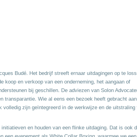
ques Budé. Het bedrijf streeft ernaar uitdagingen op te los
de koop en verkoop van een onderneming, het aangaan of
dersteunen bij geschillen. De adviezen van Solon Advocate
en transparantie. Wie al eens een bezoek heeft gebracht aan
olledig zijn geïntegreerd in de werkwijze en de uitstraling
initiatieven en houden van een flinke uitdaging. Dat is ook 
an een evenement als White Collar Boxing, waarmee we een