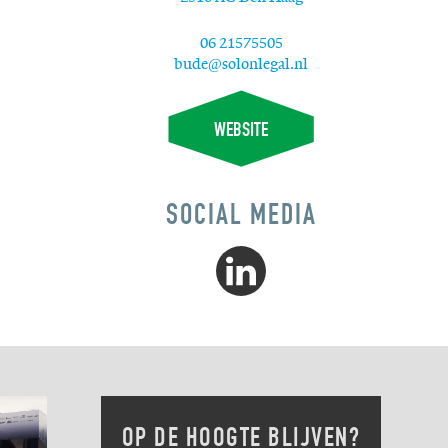
06 21575505
bude@solonlegal.nl
WEBSITE
SOCIAL MEDIA
Volg
Solon
Advocaten
via
LinkedIn
OP DE HOOGTE BLIJVEN?