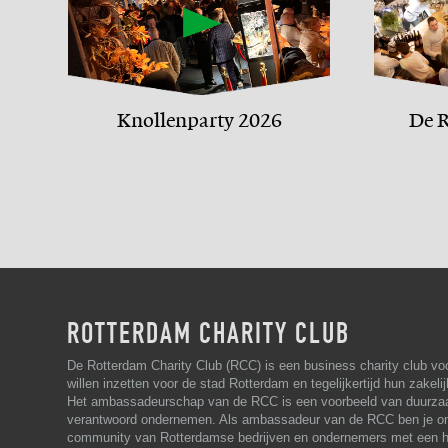
Knollenparty 2026
De R
ROTTERDAM CHARITY CLUB
De Rotterdam Charity Club (RCC) is een business charity club vo
willen inzetten voor de stad Rotterdam en tegelijkertijd hun zakelij
Het ambassadeurschap van de RCC is een voorbeeld van duurza
verantwoord ondernemen. Als ambassadeur van de RCC ben je on
community van Rotterdamse bedrijven en ondernemers met een ha