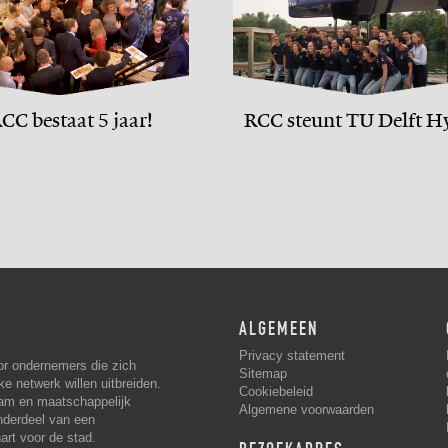
CC bestaat 5 jaar!
RCC steunt TU Delft H
Motion team
ALGEMEEN
Privacy statement
or ondernemers die zich
Sitemap
ke netwerk willen uitbreiden.
Cookiebeleid
am en maatschappelijk
Algemene voorwaarden
derdeel van een
rt voor de stad.