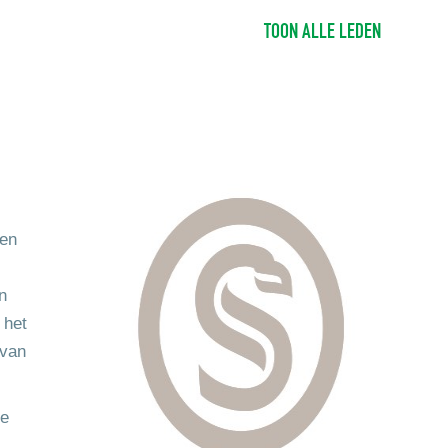
TOON ALLE LEDEN
sen
n
 het
 van
de