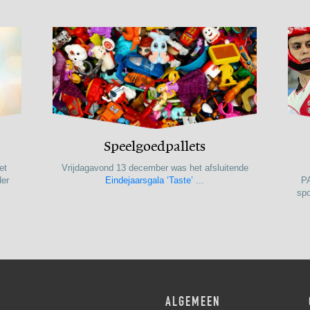
Speelgoedpallets
et
Vrijdagavond 13 december was het afsluitende
der
Eindejaarsgala ‘Taste’
...
P
spo
ALGEMEEN