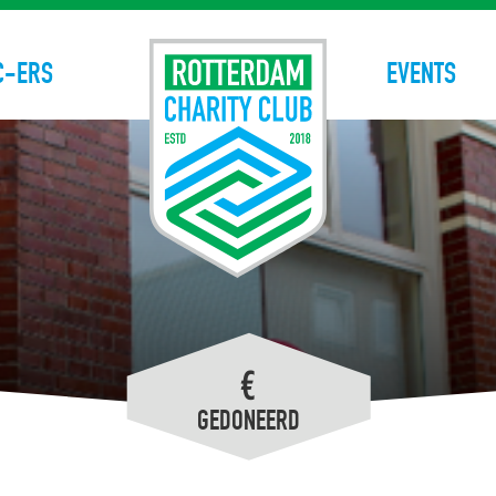
C-ERS
EVENTS
€
GEDONEERD